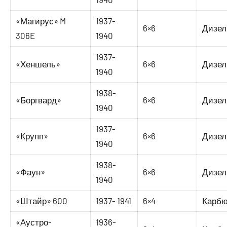
«Магирус» M
1937-
6×6
Дизел
306E
1940
1937-
«Хеншель»
6×6
Дизел
1940
1938-
«Боргвард»
6×6
Дизел
1940
1937-
«Крупп»
6×6
Дизел
1940
1938-
«Фаун»
6×6
Дизел
1940
«Штайр» 600
1937- 1941
6×4
Карбю
«Аустро-
1936-