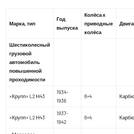
Колёса х
Год
Марка, тип
приводные
Двига
выпуска
колёса
Шестиколесный
грузовой
автомобиль
повышенной
проходимости
1934-
«Крупп» L2 Н43
6×4
Карбю
1936
1937-
«Крупп» L2 Н43
6×4
Карбю
1942