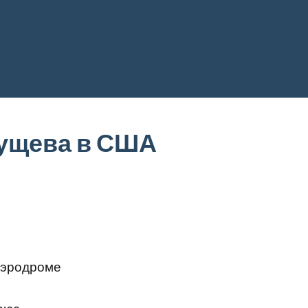
ущева в США
аэродроме