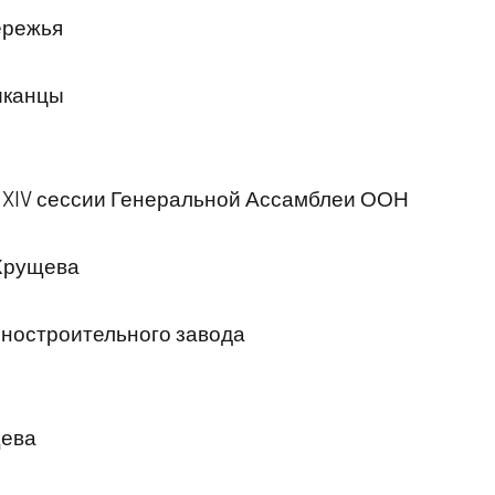
ережья
иканцы
 XIV сессии Генеральной Ассамблеи ООН
.Хрущева
ностроительного завода
щева