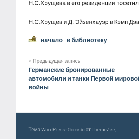
Н.С.Хрущева в его резиденции посети
Н.С.Хрущев и Д. Эйзенхауэр в Кэмп Дэ
начало в библиотеку
Навигация
Предыдущая запись
Германские бронированные
по
автомобили и танки Первой мирово
записям
войны
Тема WordPress: Occasio от ThemeZee.