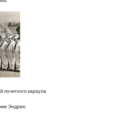
рюс
й почетного караула
роме Эндрюс