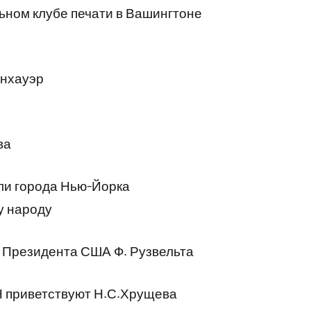
ном клубе печати в Вашингтоне
енхауэр
ва
ли города Нью-Йорка
у народу
о Президента США Ф. Рузвельта
 приветствуют Н.С.Хрущева