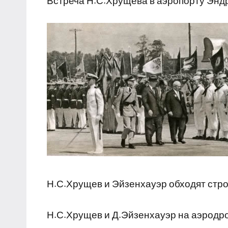
Встреча Н.С.Хрущева в аэропорту Энд
Н.С.Хрущев и Эйзенхауэр обходят стро
Н.С.Хрущев и Д.Эйзенхауэр на аэрод