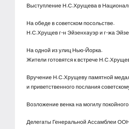
Выступление Н.С.Хрущева в Националь
На обеде в советском посольстве.
Н.С.Хрущев г-н Эйзенхауэр и г-жа Эйз
На одной из улиц Нью-Йорка.
Жители готовятся к встрече Н.С.Хруще
Вручение Н.С.Хрущеву памятной меда
и приветственного послания советском
Возложение венка на могилу покойног
Делегаты Генеральной Ассамблеи ООН