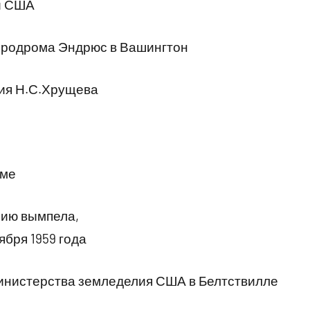
и США
эродрома Эндрюс в Вашингтон
ия Н.С.Хрущева
оме
пию вымпела,
ября 1959 года
инистерства земледелия США в Белтствилле