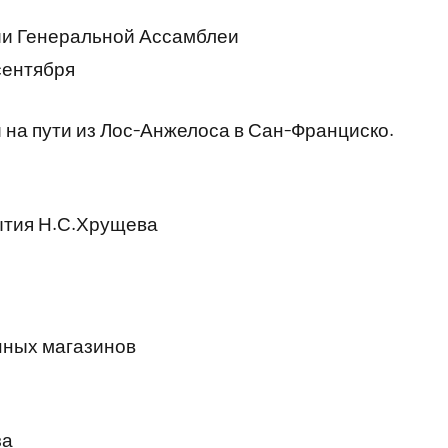
ии Генеральной Ассамблеи
сентября
на пути из Лос-Анжелоса в Сан-Франциско.
ытия Н.С.Хрущева
о
нных магазинов
за