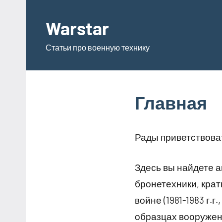
Перейти
к
Warstar
содержимому
Статьи про военную технику
Главная
Рады приветствоват
Здесь вы найдете 
бронетехники, крат
войне (1981-1983 г.г
образцах вооружен