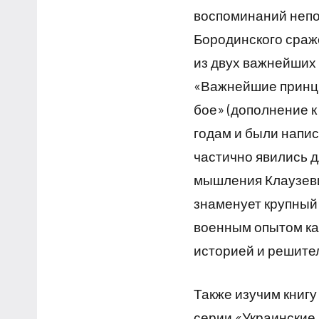
воспоминаний непо
Бородинского сраже
из двух важнейших
«Важнейшие принци
бое» (дополнение к 
годам и были напис
частично явились д
мышления Клаузевиц
знаменует крупный
военным опытом кам
историей и решите
Также изучим книгу
серии «Украинские