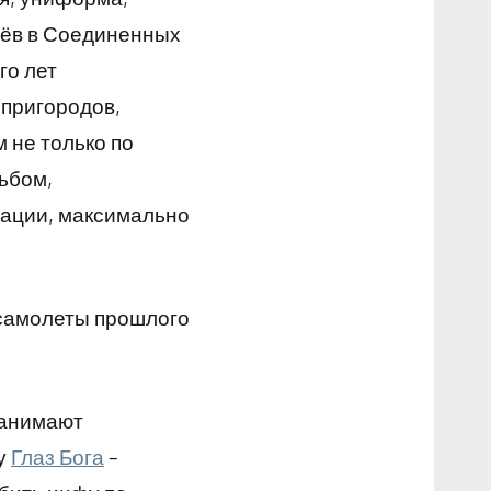
щёв в Соединенных
го лет
 пригородов,
 не только по
ьбом,
рации, максимально
м самолеты прошлого
занимают
у
Глаз Бога
–