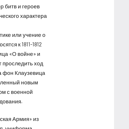
 битв и героев
ческого характера
ике или учение о
ятся к 1811-1812
ица «О войне» и
т проследить ход
ла фон Клаузевица
овленный новым
ом с военной
дования.
еская Армия» из
я, униформа,