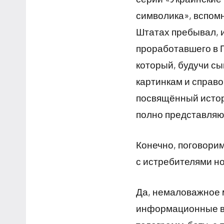
символика», вспом
Штатах пребывал, и
проработавшего в 
который, будучи сы
картинкам и справ
посвящённый истор
полно представляющ
Конечно, поговорим
с истребителями н
Да, немаловажное 
информационные в