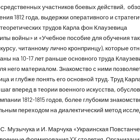
средственных участников боевых действий, обзор
ния 1812 года, выдержки оперативного и стратеги
 теоретических трудов Карла фон Клаузевица
пы войны» и «Учебное пособие для обучения такт
курсу, читанному лично кронпринцу), которые относ
аны на 10-17 лет раньше основного труда Клаузев
ля него материалом. Знакомство с ними позволяе
а и глубже понять его основной труд. Труд Кар
 шаг вперед в теории военного искусства, обусл
пании 1812-1815 годов, более глубоким знакомств
льным переходом на диалектический метод иссле
 С. Музычука и И. Марчука «Украинская Повстанч
 военные формирования XX столетия. Организаци