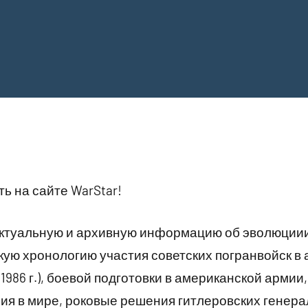
ь на сайте WarStar!
актуальную и архивную информацию об эволюциии
кую хронологию участия советских погранвойск в
., 1986 г.), боевой подготовки в американской арми
ия в мире, роковые решения гитлеровских генера