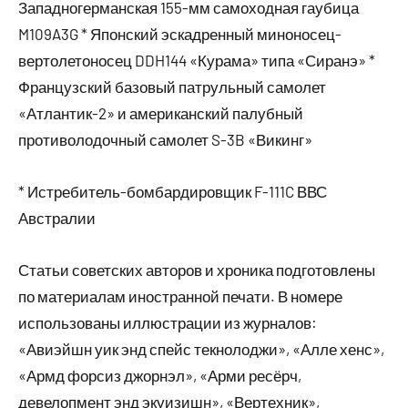
Западногерманская 155-мм самоходная гаубица
M109A3G * Японский эскадренный миноносец-
вертолетоносец DDH144 «Курама» типа «Сиранэ» *
Французский базовый патрульный самолет
«Атлантик-2» и американский палубный
противолодочный самолет S-3B «Викинг»
* Истребитель-бомбардировщик F-111C ВВС
Австралии
Статьи советских авторов и хроника подготовлены
по материалам иностранной печати. В номере
использованы иллюстрации из журналов:
«Авиэйшн уик энд спейс текнолоджи», «Алле хенс»,
«Армд форсиз джорнэл», «Арми ресёрч,
девелопмент энд экуизишн», «Вертехник»,