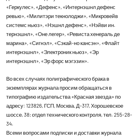
«Геркулес», «Дефенс», «Интернэшнл дефенс
ревью», «Милитэри текнолоджи», «Микровейв
системс ньюз», «Нэшнл дефенс», «Нэйви ин.
тернэшнл», «Оне легер», «Ревиста хенераль де
марина», «Сигнэл», «Сэкай-но кансэн», «Флайт
интернэшнл», «Электроник ньюз», «Эр
интернэшнл», «Эр форс мэгэзин».
Во всех случаях полиграфического брака в
экземплярах журнала просим обращаться в
типографию издательства «Красная звезда» по
адресу: 123826, ГСП, Москва, Д-317, Хорошевское
шоссе, 38; отдел технического контроля, тел. 255-28-
34.
Всеми вопросами подписки и доставки журнала