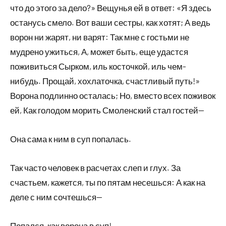
что до этого за дело?» Вещунья ей в ответ: «Я здесь
останусь смело. Вот ваши сестры, как хотят; А ведь
ворон ни жарят, ни варят: Так мне с гостьми не
мудрено ужиться, А, может быть, еще удастся
поживиться Сырком, иль косточкой, иль чем-
нибудь. Прощай, хохлаточка, счастливый путь!»
Ворона подлинно осталась; Но, вместо всех поживок
ей, Как голодом морить Смоленский стал гостей—
Она сама к ним в суп попалась.
Так часто человек в расчетах слеп и глух. За
счастьем, кажется, ты по пятам несешься: А как на
деле с ним сочтешься—
Попался, как ворона в суп!