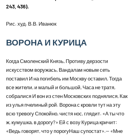
243, 436).
Рис. худ. В.В. Иванюк
ВОРОНА И КУРИЦА
Когда Смоленский Князь, Противу дерзости
искусством воружась, Вандалам новым сеть
поставил И на погибель им Москву оставил, Тогда
все жители, и малый и большой, Часа не тратя,
собралися И вон из стен Московских поднялися, Как
из улья пчелиный рой. Ворона с кровли тут на эту
всю тревогу Спокойно, чистя нос, глядит. «А ты что
ж, кумушка, в дорогу?» Ей с возу Курица кричит:
«Ведь говорят, что у порогуНаш супостат».— «Мне