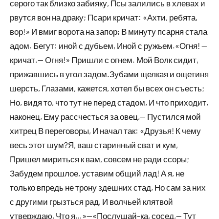
серого так близко забияку, Псы залились в хлевах и
рвутся вон на драку; Псари кричат: «Ахти, ребята,
вор!» И вмиг ворота на запор; В минуту псарня стала
адом. Бегут: иной с дубьем, Иной с ружьем.«Огня! —
кричат.— Огня!» Пришли с огнем. Мой Волк сидит,
прижавшись в угол задом.Зубами щелкая и ощетиня
шерсть, Глазами, кажется, хотел бы всех он съесть;
Но, видя то, что тут не перед стадом, И что приходит,
наконец, Ему рассчесться за овец,— Пустился мой
хитрец В переговоры, И начал так: «Друзья! К чему
весь этот шум?Я, ваш старинный сват и кум,
Пришел мириться к вам, совсем не ради ссоры;
Забудем прошлое, уставим общий лад! А я, не
только впредь не трону здешних стад, Но сам за них
с другими грызться рад, И волчьей клятвой
утверждаю, Что я…»—«Послушай-ка, сосед,— Тут