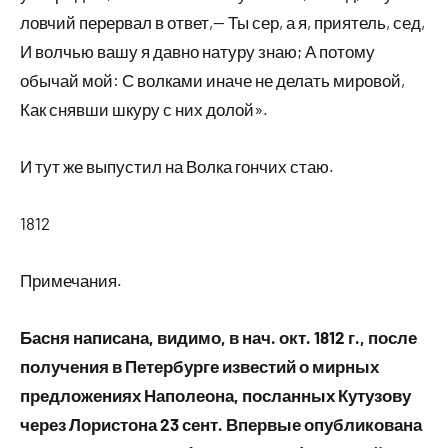
ловчий перервал в ответ,— Ты сер, а я, приятель, сед,
И волчью вашу я давно натуру знаю; А потому
обычай мой: С волками иначе не делать мировой,
Как снявши шкуру с них долой».
И тут же выпустил на Волка гончих стаю.
1812
Примечания.
Басня написана, видимо, в нач. окт. 1812 г., после
получения в Петербурге известий о мирных
предложениях Наполеона, посланных Кутузову
через Лористона 23 сент. Впервые опубликована