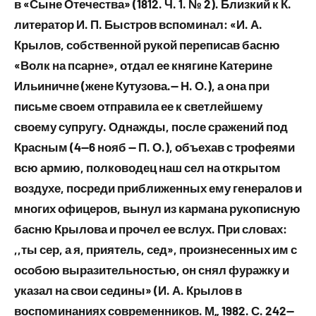
в «Сыне Отечества» (1812. Ч. 1. № 2). Близкий к К.
литератор И. П. Быстров вспоминал: «И. А.
Крылов, собственной рукой переписав басню
«Волк на псарне», отдал ее княгине Катерине
Ильиничне (жене Кутузова.— Н. О.), а она при
письме своем отправила ее к светлейшему
своему супругу. Однажды, после сражений под
Красным (4—6 нояб — П. О.), объехав с трофеями
всю армию, полководец наш сел на открытом
воздухе, посреди приближенных ему генералов и
многих офицеров, вынул из кармана рукописную
басню Крылова и прочел ее вслух. При словах:
,,ты сер, а я, приятель, сед», произнесенных им с
особою выразительностью, он снял фуражку и
указал на свои седины» (И. А. Крылов в
воспоминаниях современников. М„ 1982. С. 242—