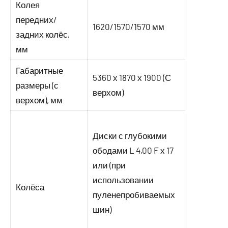
Колея
передних/
1620/1570/1570 мм
задних колёс,
мм
Габаритные
5360 х 1870 х 1900 (С
размеры (с
верхом)
верхом), мм
Диски с глубокими
ободами L 4,00 F х 17
или (при
использовании
Колёса
пуленепробиваемых
шин)