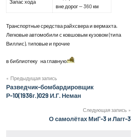
Запас хода
вне дорог — 360 км
Транспортные средства райхсвера и вермахта.
Легковые автомобили с ковшовым кузовом (типа
Виллис), типовые и прочие
в библиотеку на главную
Навигация
Предыдущая запись
Разведчик-бомбардировщик
по
Р-10(1936г.)029 И.Г. Неман
записям
Следующая запись
О самолётах МиГ-3 и Лагг-3