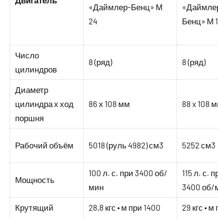
Двигатель
«Даймлер-Бенц» М
«Даймле
24
Бенц» М 
Число
8 (ряд)
8 (ряд)
цилиндров
Диаметр
цилиндра х ход
86 х 108 мм
88 x 108 
поршня
Рабочий объём
5018 (руль 4982) см3
5252 см3
100 л. с. при 3400 об/
115 л. с. п
Мощность
мин
3400 об/
Крутящий
28,8 кгс • м при 1400
29 кгс • м