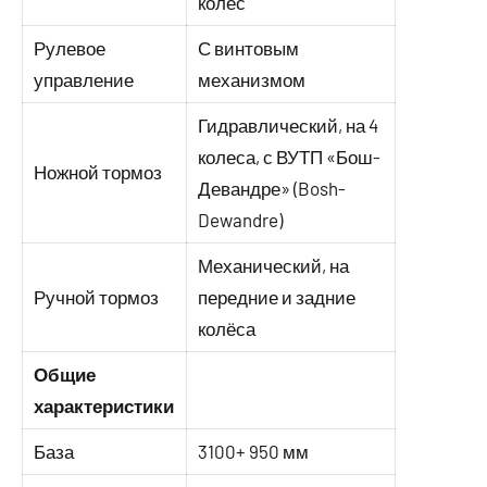
колес
Рулевое
С винтовым
управление
механизмом
Гидравлический, на 4
колеса, с ВУТП «Бош-
Ножной тормоз
Девандре» (Bosh-
Dewandre)
Механический, на
Ручной тормоз
передние и задние
колёса
Общие
характеристики
База
3100+ 950 мм