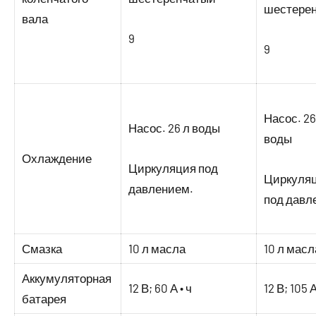
шестере
вала
9
9
Насос. 26
Насос. 26 л воды
воды
Охлаждение
Циркуляция под
Циркуля
давлением.
под давл
Смазка
10 л масла
10 л масл
Аккумуляторная
12 В; 60 А • ч
12 В; 105 А
батарея