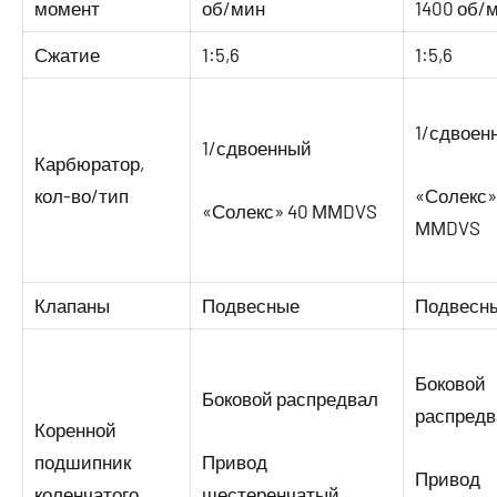
момент
об/мин
1400 об/
Сжатие
1:5,6
1:5,6
1/сдвоен
1/сдвоенный
Карбюратор,
кол-во/тип
«Солекс»
«Солекс» 40 ММDVS
ММDVS
Клапаны
Подвесные
Подвесн
Боковой
Боковой распредвал
распредв
Коренной
подшипник
Привод
Привод
коленчатого
шестеренчатый