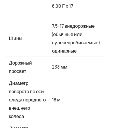
6,00 F х 17
7,5-17 внедорожные
(обычные или
Шины
пуленепробиваемые),
одинарные
Дорожный
233 мм
просвет
Диаметр
поворота по оси
следа переднего
16 м
внешнего
колеса