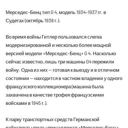
Мерседес-Бенц тип G 4, модель 1934-1937 гг. в
Судетах (октябрь 1938 г.).
Во время войны Гитлер пользовался слегка
модернизированной и несколько более мощной
версией модели «Мерседес-Бенц» G 4. Насколько
сейчас известно, лишь три машины G4 пережили
войну. Одна из них — готовая к выезду и в отличном
состоянии — находится в частном владении у одного
французского коллекционера (машина была
захвачена в качестве трофея французскими
войсками в 1945 г.).
К парку транспортных средств Германской
райхспочты почты принадлежал «Мерседес-Бенц»