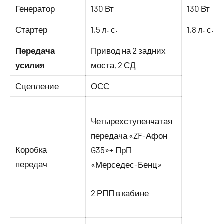
Генератор
130 Вт
130 Вт
Стартер
1,5 л. с.
1,8 л. с.
Передача
Привод на 2 задних
усилия
моста, 2 СД
Сцепление
ОСС
Четырехступенчатая
передача «ZF-Афон
Коробка
G35»+ ПрП
передач
«Мерседес-Бенц»
2 РПП в кабине