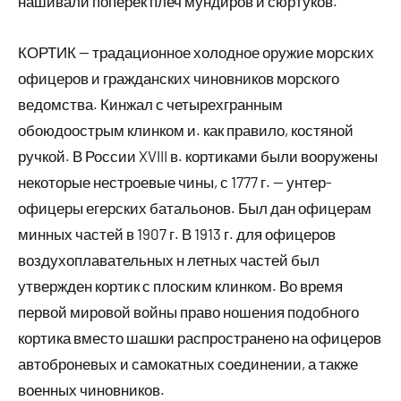
нашивали поперек плеч мундиров и сюртуков.
КОРТИК — традационное холодное оружие морских
офицеров и гражданских чиновников морского
ведомства. Кинжал с четырехгранным
обоюдоострым клинком и. как правило, костяной
ручкой. В России XVIII в. кортиками были вооружены
некоторые нестроевые чины, с 1777 г. — унтер-
офицеры егерских батальонов. Был дан офицерам
минных частей в 1907 г. В 1913 г. для офицеров
воздухоплавательных н летных частей был
утвержден кортик с плоским клинком. Во время
первой мировой войны право ношения подобного
кортика вместо шашки распространено на офицеров
автоброневых и самокатных соединении, а также
военных чиновников.