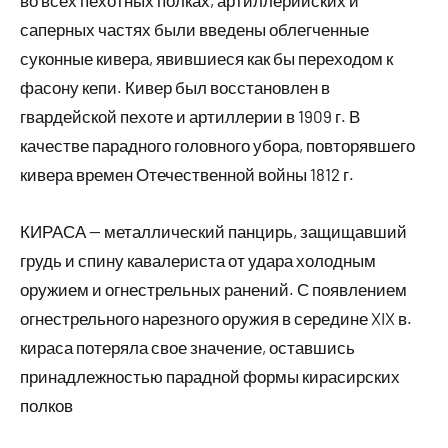
во всех пехотных полках, артиллерийских и
саперных частях были введены облегченные
суконные кивера, явившиеся как бы переходом к
фасону кепи. Кивер был восстановлен в
гвардейской пехоте и артиллерии в 1909 г. В
качестве парадного головного убора, повторявшего
кивера времен Отечественной войны 1812 г.
КИРАСА — металлический панцирь, защищавший
грудь и спину кавалериста от удара холодным
оружием и огнестрельных ранений. С появлением
огнестрельного нарезного оружия в середине XIX в.
кираса потеряла свое значение, оставшись
принадлежностью парадной формы кирасирских
полков