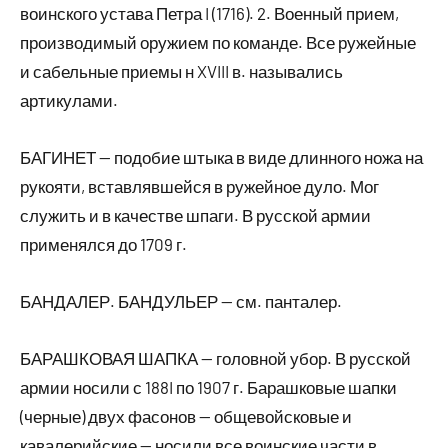
воинского устава Петра I (1716). 2. Военный прием,
производимый оружием по команде. Все ружейные
и сабельные приемы н XVIII в. назывались
артикулами.
БАГИНЕТ — подобие штыка в виде длинного ножа на
рукояти, вставлявшейся в ружейное дуло. Мог
служить и в качестве шпаги. В русской армии
применялся до 1709 г.
БАНДАЛЕР. БАНДУЛЬЕР — см. панталер.
БАРАШКОВАЯ ШАПКА — головной убор. В русской
армии носили с 188I по 1907 г. Барашковые шапки
(черные) двух фасонов — общевойсковые и
кавалерийские — носили все воинские части в