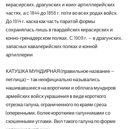
кирасирских, драгунских и коио-артиллерийских
частях, а с 1844 до 1856 г. по’ги во всех родах войск.
До 1914 г. каска как часть паратой формы
сохранялась лишь в гвардейских кирасирских и
конно-гренадерском полках. С 1909 г. — в драгунских,
запасных кавалерийских полках и конной
артиллерии
КАТУШКА МУНДИРНАЯ (правильное название —
петлица) — так неофициально назывались
нашивавшиеся на воротники и обплага мундиров
армейских войск украшения в виде короткого
отрезка галуна, ограниченного по краям среза
(оперенными, более короткими галунчиками со
скошенными углами. Вил такого галуна по форме