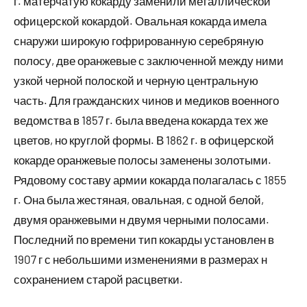
г. матерчатую кокарду заменили металлической
офицерской кокардой. Овальная кокарда имела
снаружи широкую гофрированную серебряную
полосу, две оранжевые с заключенной между ними
узкой черной полоской и черную центральную
часть. Для гражданских чинов и медиков военного
ведомства в 1857 г. была введена кокарда тех же
цветов, но круглой формы. В 1862 г. в офицерской
кокарде оранжевые полосы заменены золотыми.
Рядовому составу армии кокарда полагалась с 1855
г. Она была жестяная, овальная, с одной белой,
двумя оранжевыми н двумя черными полосами.
Последний по времени тип кокарды установлен в
1907 г с небольшими изменениями в размерах н
сохранением старой расцветки.