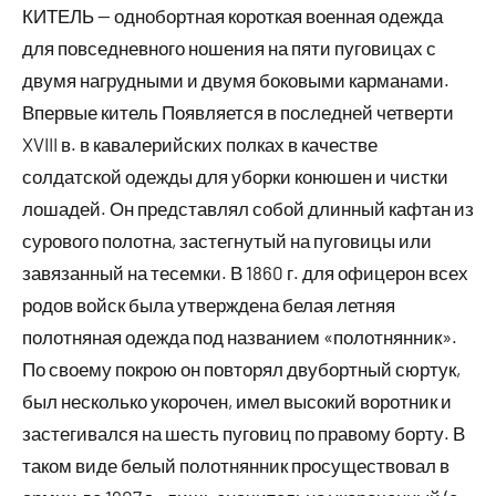
КИТЕЛЬ — однобортная короткая военная одежда
для повседневного ношения на пяти пуговицах с
двумя нагрудными и двумя боковыми карманами.
Впервые китель Появляется в последней четверти
XVIII в. в кавалерийских полках в качестве
солдатской одежды для уборки конюшен и чистки
лошадей. Он представлял собой длинный кафтан из
сурового полотна, застегнутый на пуговицы или
завязанный на тесемки. В 1860 г. для офицерон всех
родов войск была утверждена белая летняя
полотняная одежда под названием «полотнянник».
По своему покрою он повторял двубортный сюртук,
был несколько укорочен, имел высокий воротник и
застегивался на шесть пуговиц по правому борту. В
таком виде белый полотнянник просуществовал в