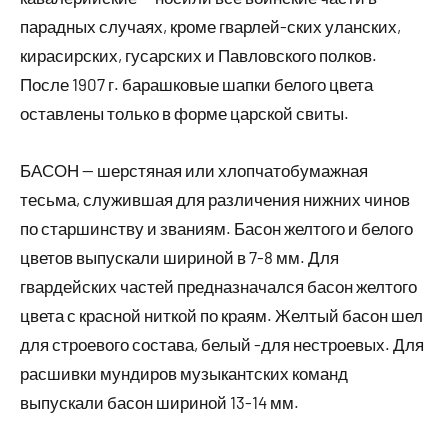
парадных случаях, кроме гварлей-ских уланских,
кирасирских, гусарских и Павловского полков.
После 1907 г. барашковые шапки белого цвета
оставлены только в форме царской свиты.
БАСОН — шерстяная или хлопчатобумажная
тесьма, служившая для различения нижних чинов
по старшинству и званиям. Басон желтого и белого
цветов выпускали шириной в 7-8 мм. Для
гвардейских частей предназначался басон желтого
цвета с красной ниткой по краям. Желтый басон шел
для строевого состава, белый -для нестроевых. Для
расшивки мундиров музыкантских команд
выпускали басон шириной 13-14 мм.