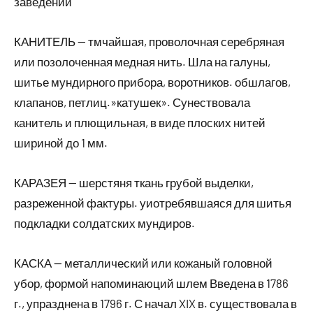
заведений
КАНИТЕЛЬ — тмчайшая, проволочная серебряная
или позолоченная медная нить. Шла на галуны,
шитье мундирного прибора, воротников. обшлагов,
клапанов, петлиц.»катушек». Сунествовала
канитель и плющильная, в виде плоских нитей
шириной до 1 мм.
КАРАЗЕЯ — шерстяня ткань грубой выделки,
разреженной фактуры. уиотребявшаяся для шитья
подкладки солдатских мундиров.
КАСКА — металлический или кожаный головной
убор, формой напоминаюций шлем Введена в 1786
г., упразднена в 1796 г. С начал XIX в. существовала в