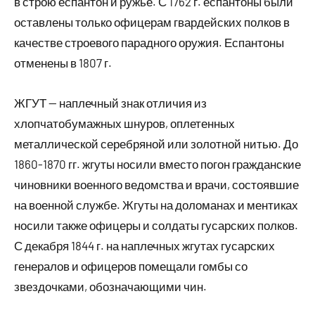
в строю еспантон и ружье. С 1762 г. еспантоны были
оставлены только офицерам гвардейских полков в
качестве строевого парадного оружия. Еспантоны
отменены в 1807 г.
ЖГУТ — наплечный знак отличия из
хлопчатобумажных шнуров, оплетенных
металлической серебряной или золотной нитью. До
1860-1870 гг. жгуты носили вместо погон гражданские
чиновники военного ведомства и врачи, состоявшие
на военной службе. Жгуты на доломанах и ментиках
носили также офицеры и солдаты гусарских полков.
С декабря 1844 г. на наплечных жгутах гусарских
генералов и офицеров помещали гомбы со
звездочками, обозначающими чин.