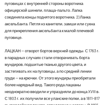
пуговицах с внутренней стороны воротника
офицерской шинели, плаща-пальто. Лапка
соединяла концы поднятого воротника. 2) Ланка
аксельбанта. Петля нз канители, замши или сукна
для прикрепления аксельбанта к малой плечевой
пуговице.
ЛАЦКАН — отворот бортов верхней одежды. С 1763 г.
в парадных случаях стали отворачивать борта
мундиров, подшитые тканью другого цвета, и
застегивать их на пуговицы, а по средней линии
груди — на крючки. От этого мундиры приобретали
более нарядный вид. Такого рода лацканы
неоднократно вводили и упраздняли до конца XVIII в.
С 1803 г. их получили все уланские полки, а в 1811-817