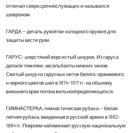
отличал сверхсрочнослужащих и назывался
шевроном.
ГАРДА — деталь рукоятки холодного оружия для
защиты кисти руки.
ГАРУС- шерстяной ворсистый шнурок. Из гаруса
делали темляки, аксельбанты нижних чинов.
Свитый шнур нз гарусных ниток белого, оранжевого
н черного цветов шел в 1874-1917 гг. на обшивку
внешнего края погона вольноопределяющихся.
ГИМНАСТЕРКА, гимнастическая рубаха — белая
летняя рубаха, введенная в русской армии в 1882-
1884 гг. Покроем напоминает русскую национальную