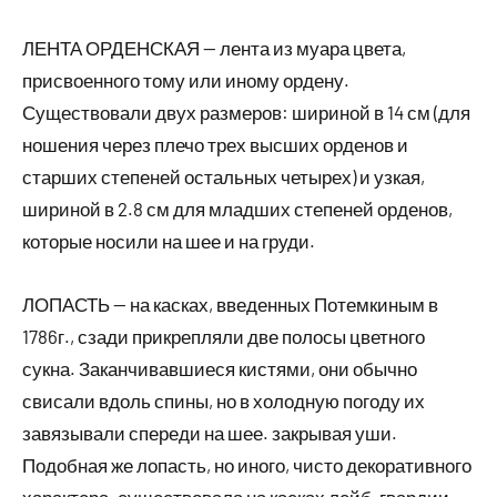
ЛЕНТА ОРДЕНСКАЯ — лента из муара цвета,
присвоенного тому или иному ордену.
Существовали двух размеров: шириной в 14 см (для
ношения через плечо трех высших орденов и
старших степеней остальных четырех) и узкая,
шириной в 2.8 см для младших степеней орденов,
которые носили на шее и на груди.
ЛОПАСТЬ — на касках, введенных Потемкиным в
1786г., сзади прикрепляли две полосы цветного
сукна. Заканчивавшиеся кистями, они обычно
свисали вдоль спины, но в холодную погоду их
завязывали спереди на шее. закрывая уши.
Подобная же лопасть, но иного, чисто декоративного