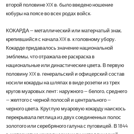
второй половине XIX в. было введено ношение
кобуры на поясе во всех родах войск.
КОКАРДА — металлический или матерчатый знак,
крепившийся с начала XIX в. к головному убору.
Кокарде придавалось значение национальной
эмблемы, что отражала ее раскраска в
национальные или династические цвета. В первую
половину XIX в. генеральский и офицерский состав
носили кокарды на шляпах в виде розетки из трех
кругов муаровых лент: наружного — белого, среднего
— желтого с черной полосой и центрального —
черного цвета. Круглую муаровую кокарду наискось
перекрывала петлица из двух соединенных полос
золотого или серебряного галуна с пуговицей. В 1844