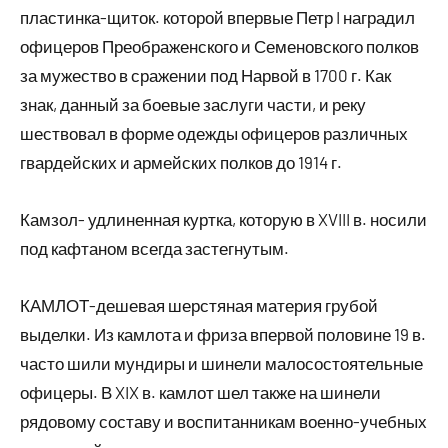
пластинка-щиток. которой впервые Петр I наградил
офицеров Преображенского и Семеновского полков
за мужество в сражении под Нарвой в 1700 г. Как
знак, данный за боевые заслуги части, и реку
шествовал в форме одежды офицеров различных
гвардейских и армейских полков до 1914 г.
Камзол- удлиненная куртка, которую в XVIII в. носили
под кафтаном всегда застегнутым.
КАМЛОТ-дешевая шерстяная материя грубой
выделки. Из камлота и фриза впервой половине 19 в.
часто шили мундиры и шинели малосостоятельные
офицеры. В XIX в. камлот шел также на шинели
рядовому составу и воспитанникам военно-учебных