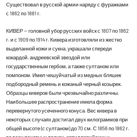
Существовал в русской армии наряду с фуражками
с 1862 по 1881 г.
КИВЕР — головной убор русских войск с 1807 по 1862
г. и с 1909 по 1914 г. Кивера изготовляли из жестко
выделанной кожи и сукна, украшали спереди
кокардой, андреевской звездой или
государственным гербом, а также султаном или
помпоном. Имел чешуйчатый из медных бляшек
подбородный ремень и кожаный черный козырек.
Образцы киверов были чрезвычайно различны.
Наибольшее распространение имела форма
перевернутого усеченного конуса. Вес кивера в
некоторых случаях достигал двух килограммов при
общей высоте (с султаном) до 70 см. С 1856 по 1862 г.