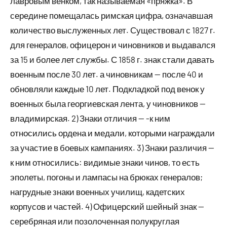
лавровым венком, так называемая «пряжка». В
середине помещалась римская цифра, означавшая
количество выслуженных лет. Существовал с 1827 г.
для генералов, офицерон и чиновников и выдавался
за 15 и более лет службы. С 1858 г. знак стали давать
военным после 30 лет. а чиновникам — после 40 и
обновляли каждые 10 лет. Подкладкой под венок у
военных была георгиевская лента, у чиновников —
владимирская. 2) Знаки отличия — -к ним
относились ордена и медали, которыми награждали
за участие в боевых кампаниях. 3) Знаки различия —
к ним относились: видимые знаки чинов, то есть
эполеты, погоны и лампасы на брюках генералов;
нагрудные знаки военных училищ, кадетских
корпусов и частей. 4) Офицерский шейный знак —
серебряная или позолоченная полукруглая