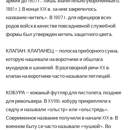
армии до 1907 г.. лишь значительно укороченный (с
1881 г.). В конце XIX в. за ним закрепилось
название»китель». В 1907 г. для офицеров всех
родов войск в качестве повседневной служебной
формы был утвержден китель защитного цвета.
КЛАПАН. КЛАПАНЕЦ — полоска приборного сукна,
которую нашивали на воротники и обшлага
мундиров и шинелей. В разговорной речи XX в.
клапан на воротнике часто называли петлицей.
КОБУРА — кожаный футляр для пистолета, позднее
для револьвера. В XVIIIb. кобуру прикрепляли к
седлу и называли «ольстр» или «ольстрядь».
Современное название получили в начале XIX в. В
военном быту се часто называли «чушкой». Во