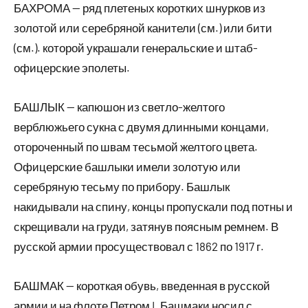
БАХРОМА — ряд плетеных коротких шнурков из
золотой или серебряной канители (см.) или бити
(см.). которой украшали генеральские и штаб-
офицерские эполеты.
БАШЛЫК — капюшон из светло-желтого
верблюжьего сукна с двумя длинными концами,
отороченный по швам тесьмой желтого цвета.
Офицерские башлыки имели золотую или
серебряную тесьму по прибору. Башлык
накидывали на спину, концы пропускали под потны и
скрещивали на груди, затянув поясным ремнем. В
русской армии просуществовал с 1862 по 1917 г.
БАШМАК — короткая обувь, введенная в русской
армии и на флоте Петром I. Башмаки носил с