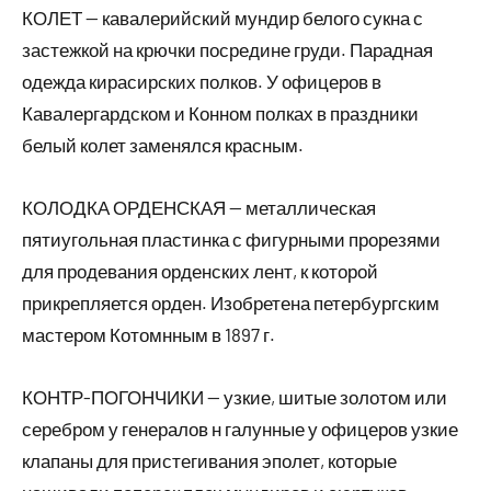
КОЛЕТ — кавалерийский мундир белого сукна с
застежкой на крючки посредине груди. Парадная
одежда кирасирских полков. У офицеров в
Кавалергардском и Конном полках в праздники
белый колет заменялся красным.
КОЛОДКА ОРДЕНСКАЯ — металлическая
пятиугольная пластинка с фигурными прорезями
для продевания орденских лент, к которой
прикрепляется орден. Изобретена петербургским
мастером Котомнным в 1897 г.
КОНТР-ПОГОНЧИКИ — узкие, шитые золотом или
серебром у генералов н галунные у офицеров узкие
клапаны для пристегивания эполет, которые