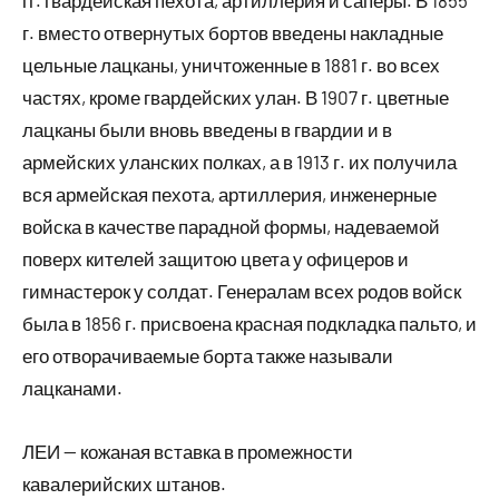
гг. гвардейская пехота, артиллерия и саперы. В 1855
г. вместо отвернутых бортов введены накладные
цельные лацканы, уничтоженные в 1881 г. во всех
частях, кроме гвардейских улан. В 1907 г. цветные
лацканы были вновь введены в гвардии и в
армейских уланских полках, а в 1913 г. их получила
вся армейская пехота, артиллерия, инженерные
войска в качестве парадной формы, надеваемой
поверх кителей защитою цвета у офицеров и
гимнастерок у солдат. Генералам всех родов войск
была в 1856 г. присвоена красная подкладка пальто, и
его отворачиваемые борта также называли
лацканами.
ЛЕИ — кожаная вставка в промежности
кавалерийских штанов.