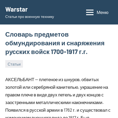
Перейти
Warstar
к
Меню
Статьи про военную технику
содержимому
Словарь предметов
обмундирования и снаряжения
русских войск 1700-1917 г.г.
Статьи
11.06.2019
admin
АКСЕЛЬБАНТ — плетеное из шнуров, обвитых
золотой или серебряной канителью, украшение на
правом плече в виде двух петель и двух концов с
заостренными металлическими наконечниками.
Появился в русской армии в 1762 г. и существовал с
изменением внешнего вида до 1917 г. Был