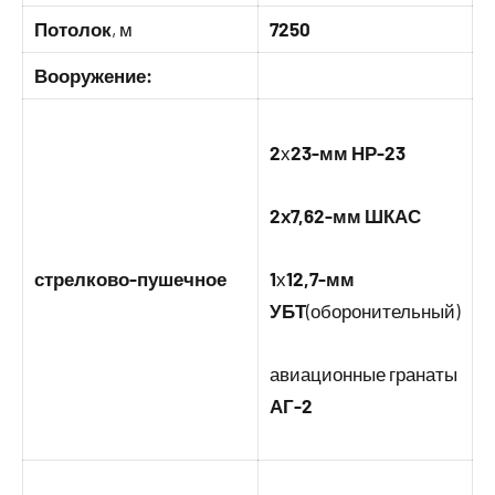
Потолок
, м
7250
Вооружение:
2
х
23-мм НР-23
2х7,62-мм ШКАС
стрелково-пушечное
1
х
12,7-мм
УБТ
(оборонительный)
авиационные гранаты
АГ-2