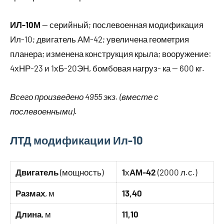
ИЛ-10М
— серийный; послевоенная модификация
Ил-10; двигатель АМ-42; увеличена геометрия
планера; изменена конструкция крыла; вооружение:
4хНР-23 и 1хБ-20ЭН, бомбовая нагруз- ка — 600 кг.
Всего произведено 4955 экз. (вместе с
послевоенными)
.
ЛТД модификации Ил-10
Двигатель
(мощность)
1
х
АМ-42
(2000 л.с.)
Размах
, м
13,40
Длина
, м
11,10