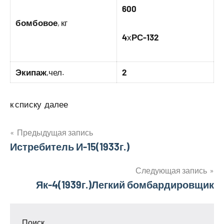
600
бомбовое
, кг
4
х
РС-132
Экипаж
,чел.
2
к списку далее
Навигация
Предыдущая запись
Истребитель И-15(1933г.)
по
записям
Следующая запись
Як-4(1939г.)Легкий бомбардировщик
Поиск