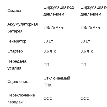
Циркуляция под
Циркуляция п
Смазка
давлением
давлением
Аккумуляторная
6 В; 75 А • ч
6 В; 75 А • ч
батарея
Генератор
90 Вт
90 Вт
Стартер
0,6 л. с.
0,6 л. с.
Передача
ПП
ПП
усилия
Отключаемый
Сцепление
ППК
Переключение
ОСС
ОСС
передач