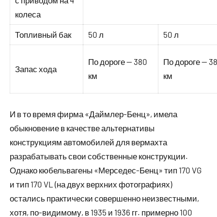
с приводом на 4
колеса
Топливный бак
50 л
50 л
По дороге — 380
По дороге — 3
Запас хода
км
км
И в то время фирма «Даймлер-Бенц», имела
обыкновение в качестве альтернативы
конструкциям автомобилей для вермахта
разрабатывать свои собственные конструкции.
Однако кюбельвагены «Мерседес-Бенц» тип 170 VG
и тип 170 VL (на двух верхних фотографиях)
остались практически совершенно неизвестными,
хотя, по-видимому, в 1935 и 1936 гг. примерно 100