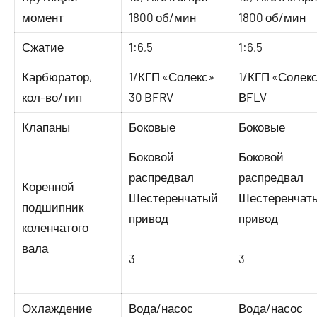
момент
1800 об/мин
1800 об/мин
Сжатие
1:6,5
1:6,5
Карбюратор,
1/КГП «Солекс»
1/КГП «Солек
кол-во/тип
30 BFRV
ВFLV
Клапаны
Боковые
Боковые
Боковой
Боковой
распредвал
распредвал
Коренной
Шестеренчатый
Шестеренчат
подшипник
привод
привод
коленчатого
вала
3
3
Охлаждение
Вода/насос
Вода/насос