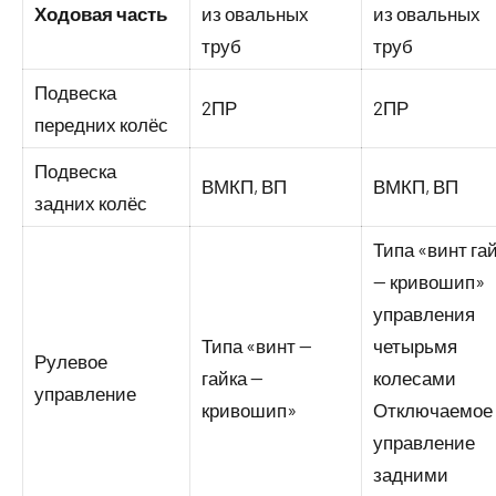
Ходовая часть
из овальных
из овальных
труб
труб
Подвеска
2ПР
2ПР
передних колёс
Подвеска
ВМКП, ВП
ВМКП, ВП
задних колёс
Типа «винт га
— кривошип»
управления
Типа «винт —
четырьмя
Рулевое
гайка —
колесами
управление
кривошип»
Отключаемое
управление
задними