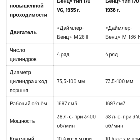
Бенц» тип 170
Бенц» тип 170
повышенной
VG, 1935 г.
1936 г.
проходимости
«Даймлер-
«Даймлер-
Двигатель
Бенц» М 28 II
Бенц» М 136 
Число
4 ряд
4 ряд
цилиндров
Диаметр
цилиндра х ход
73,5×100 мм
73,5×100 мм
поршня
Рабочий объём
1697 см3
1697 см3
38 л. с. при 3400
38 л. с. при 34
Мощность
об/мин
об/мин
Крутящий
10,4 кгс х м при
10,4 кгс х м пр