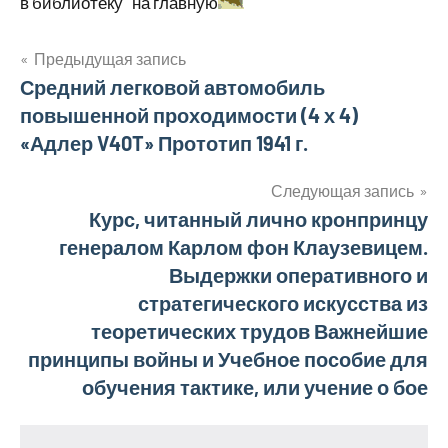
в библиотеку на главную
Навигация
Предыдущая запись
Средний легковой автомобиль
по
повышенной проходимости (4 х 4)
записям
«Адлер V40T» Прототип 1941 г.
Следующая запись
Курс, читанный лично кронпринцу
генералом Карлом фон Клаузевицем.
Выдержки оперативного и
стратегического искусства из
теоретических трудов Важнейшие
принципы войны и Учебное пособие для
обучения тактике, или учение о бое