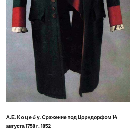
А.Е. К о ц е б у. Сражение под Цорндорфом 14
августа 1758 г. 1852