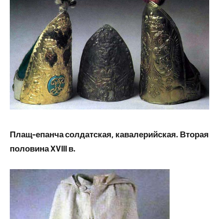
Плащ-епанча солдатская, кавалерийская. Вторая
половина XVIII в.