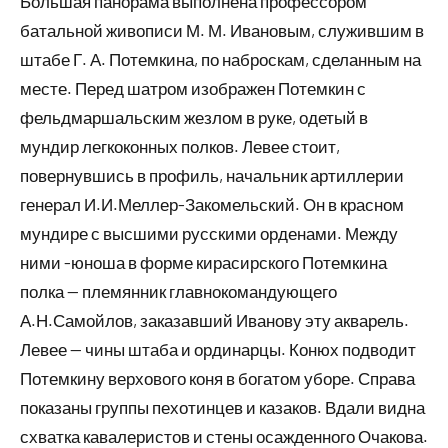
Большая панорама выполнена профессором
батальной живописи М. М. Ивановым, служившим в
штабе Г. А. Потемкина, по наброскам, сделанным на
месте. Перед шатром изображен Потемкин с
фельдмаршальским жезлом в руке, одетый в
мундир легкоконных полков. Левее стоит,
повернувшись в профиль, начальник артиллерии
генерал И.И.Меллер-Закомельский. Он в красном
мундире с высшими русскими орденами. Между
ними -юноша в форме кирасирского Потемкина
полка — племянник главнокомандующего
А.Н.Самойлов, заказавший Иванову эту акварель.
Левее — чины штаба и ординарцы. Конюх подводит
Потемкину верхового коня в богатом уборе. Справа
показаны группы пехотинцев и казаков. Вдали видна
схватка кавалеристов и стены осажденного Очакова.