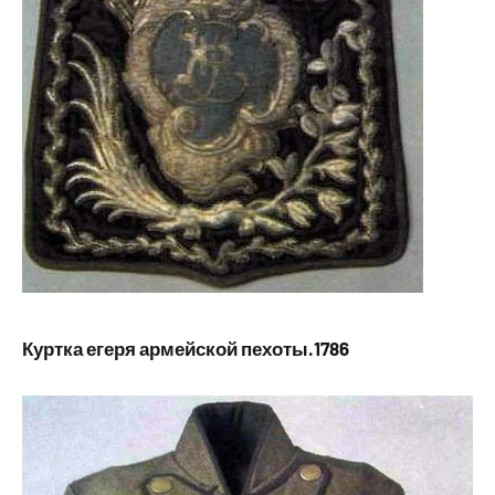
Куртка егеря армейской пехоты.1786