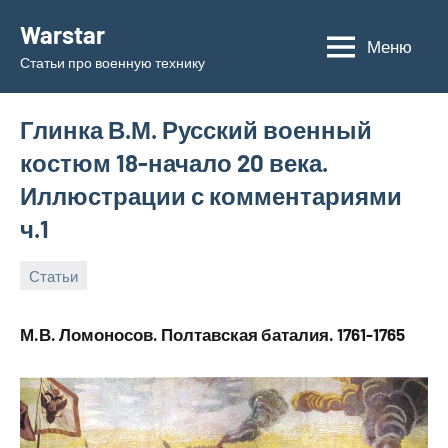
Перейти
Warstar
к
Меню
Статьи про военную технику
содержимому
Глинка В.М. Русский военный
костюм 18-начало 20 века.
Иллюстрации с комментариями
ч.1
Статьи
13.06.2019
admin
М.В. Ломоносов. Полтавская баталия. 1761-1765