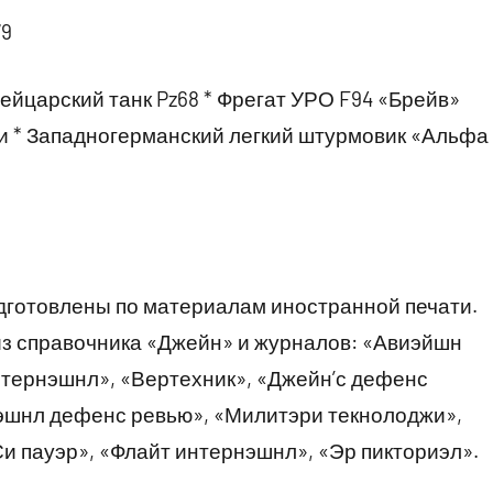
9
йцарский танк Pz68 * Фрегат УРО F94 «Брейв»
 * Западногерманский легкий штурмовик «Альфа
одготовлены по материалам иностранной печати.
з справочника «Джейн» и журналов: «Авиэйшн
нтернэшнл», «Вертехник», «Джейн’с дефенс
нэшнл дефенс ревью», «Милитэри текнолоджи»,
и пауэр», «Флайт интернэшнл», «Эр пикториэл».