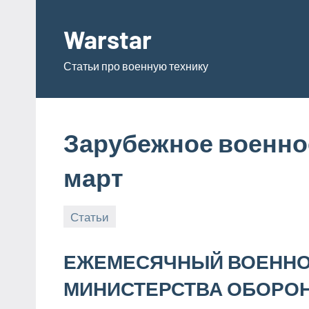
Перейти
к
Warstar
содержимому
Статьи про военную технику
Зарубежное военное
март
Статьи
09.06.2019
admin
ЕЖЕМЕСЯЧНЫЙ ВОЕННО
МИНИСТЕРСТВА ОБОРО