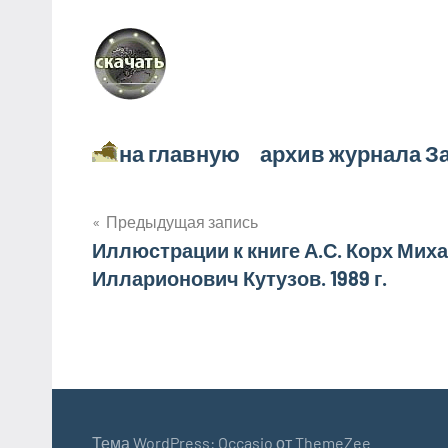
на главную архив журнала З
Навигация
Предыдущая запись
Иллюстрации к книге А.С. Корх Мих
по
Илларионович Кутузов. 1989 г.
записям
Тема WordPress: Occasio от ThemeZee.