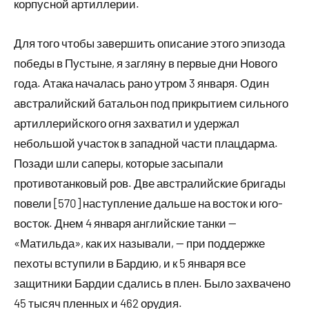
корпусной артиллерии.
Для того чтобы завершить описание этого эпизода
победы в Пустыне, я загляну в первые дни Нового
года. Атака началась рано утром 3 января. Один
австралийский батальон под прикрытием сильного
артиллерийского огня захватил и удержал
небольшой участок в западной части плацдарма.
Позади шли саперы, которые засыпали
противотанковый ров. Две австралийские бригады
повели [570] наступление дальше на восток и юго-
восток. Днем 4 января английские танки —
«Матильда», как их называли, — при поддержке
пехоты вступили в Бардию, и к 5 января все
защитники Бардии сдались в плен. Было захвачено
45 тысяч пленных и 462 орудия.