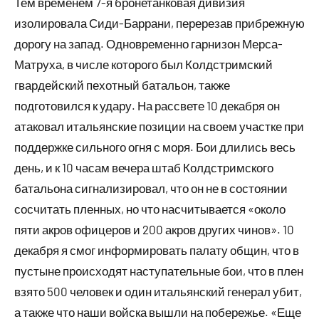
Тем временем 7-я бронетанковая дивизия
изолировала Сиди-Баррани, перерезав прибрежную
дорогу на запад. Одновременно гарнизон Мерса-
Матруха, в числе которого был Колдстримский
гвардейский пехотный батальон, также
подготовился к удару. На рассвете 10 декабря он
атаковал итальянские позиции на своем участке при
поддержке сильного огня с моря. Бои длились весь
день, и к 10 часам вечера штаб Колдстримского
батальона сигнализировал, что он не в состоянии
сосчитать пленных, но что насчитывается «около
пяти акров офицеров и 200 акров других чинов». 10
декабря я смог информировать палату общин, что в
пустыне происходят наступательные бои, что в плен
взято 500 человек и один итальянский генерал убит,
а также что наши войска вышли на побережье. «Еще