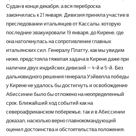
Судан в конце декабря, а вся переброска
закончилась к 21 января. Дивизия приняла участие в
преследовании итальянцев от Кассалы, которую
последние эвакуировали 19 января, до Кирене, где
она натолкнулась на сопротивление главных
итальянских сил. Генералу Платту, как мы увидим
ниже, предстояла тяжелая задача в Кирене даже при
наличии двух индийских дивизий — 4-й и 5-й. Без
дальновидного решения генерала Уэйвелла победы
у Кирене не удалось бы достигнуть и освобождение
Абиссинии было бы отложено на неопределенный
срок. Ближайший ход событий как на
североафриканском побережье, так и в Абиссинии
доказал, насколько верно главнокомандующий
оценил достоинства и обстоятельства положения.