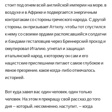
стоит под огнем всей английской империи на море, в
воздухе и в Африке и подвергается энергичным
контратакам со стороны греческого народа. С другой
стороны, он призывает Аттилу, чтобы тот спустился
к нему со своими ордами распоясавшейся солдатни
и бандами гестаповцев через Бреннерский проход и
оккупировал Италию, угнетал и защищал
итальянский народ, к которому он сам и его
нацистские приспешники питают самое глубокое и
явное презрение, какое когда-либо отмечалось
историей.
Вот куда завел вас один человек, один только
человек. На этом я прекращу свой рассказ до того
дня — который, несомненно, наступит, — когда