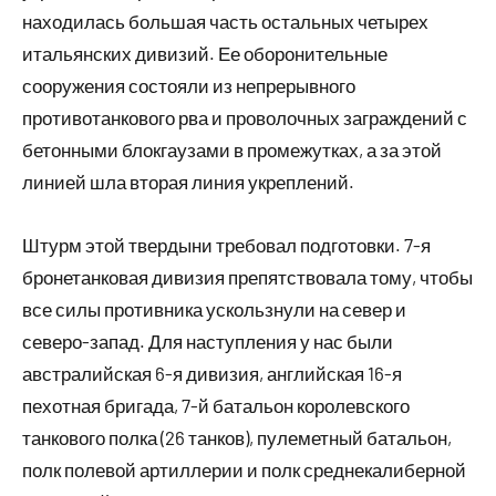
находилась большая часть остальных четырех
итальянских дивизий. Ее оборонительные
сооружения состояли из непрерывного
противотанкового рва и проволочных заграждений с
бетонными блокгаузами в промежутках, а за этой
линией шла вторая линия укреплений.
Штурм этой твердыни требовал подготовки. 7-я
бронетанковая дивизия препятствовала тому, чтобы
все силы противника ускользнули на север и
северо-запад. Для наступления у нас были
австралийская 6-я дивизия, английская 16-я
пехотная бригада, 7-й батальон королевского
танкового полка (26 танков), пулеметный батальон,
полк полевой артиллерии и полк среднекалиберной