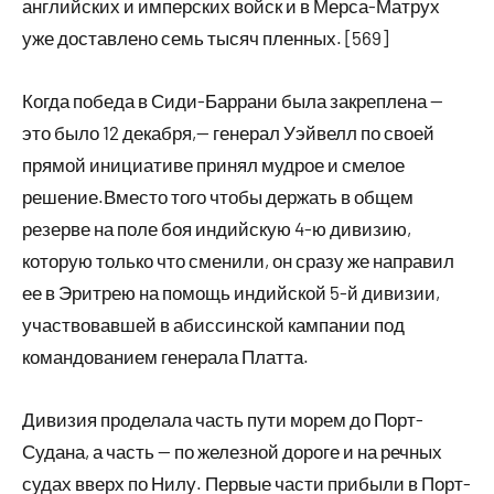
английских и имперских войск и в Мерса-Матрух
уже доставлено семь тысяч пленных. [569]
Когда победа в Сиди-Баррани была закреплена —
это было 12 декабря,— генерал Уэйвелл по своей
прямой инициативе принял мудрое и смелое
решение.Вместо того чтобы держать в общем
резерве на поле боя индийскую 4-ю дивизию,
которую только что сменили, он сразу же направил
ее в Эритрею на помощь индийской 5-й дивизии,
участвовавшей в абиссинской кампании под
командованием генерала Платта.
Дивизия проделала часть пути морем до Порт-
Судана, а часть — по железной дороге и на речных
судах вверх по Нилу. Первые части прибыли в Порт-