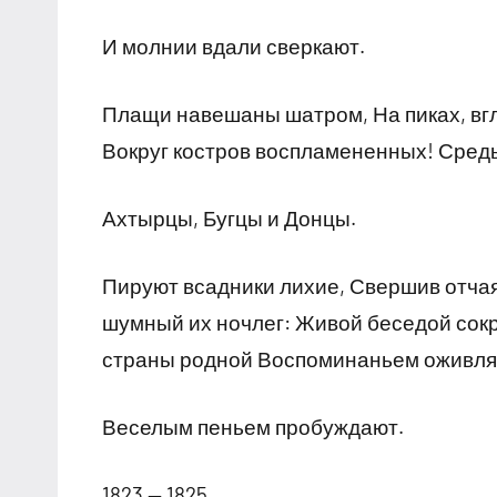
И молнии вдали сверкают.
Плащи навешаны шатром, На пиках, вгл
Вокруг костров воспламененных! Средь
Ахтырцы, Бугцы и Донцы.
Пируют всадники лихие, Свершив отчая
шумный их ночлег: Живой беседой сокр
страны родной Воспоминаньем оживляю
Веселым пеньем пробуждают.
1823 — 1825