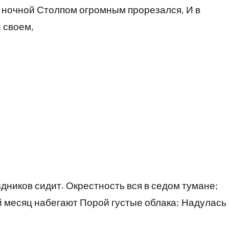
к ночной Столпом огромным прорезался, И в
 своем,
дников сидит. Окрестность вся в седом тумане;
й месяц набегают Порой густые облака; Надулась