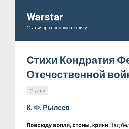
Перейти
к
Warstar
содержимому
Статьи про военную технику
Стихи Кондратия Ф
Отечественной войн
Статьи
03.03.2018
admin
К. Ф. Рылеев
Повсюду вопли, стоны, крики
Над бе