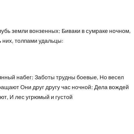
убь земли вонзенных; Биваки в сумраке ночном,
 них, толпами удальцы:
нный набег; Заботы трудны боевые, Но весел
ащают Они друг другу час ночной; Дела вождей
т, И лес угрюмый и густой