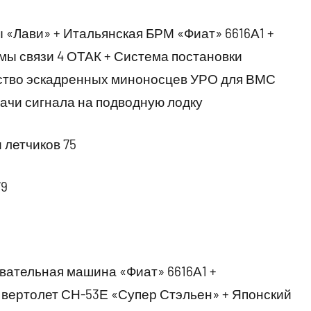
 «Лави» + Итальянская БРМ «Фиат» 6616А1 +
мы связи 4 ОТАК + Система постановки
ьство эскадренных миноносцев УРО для ВМС
ачи сигнала на подводную лодку
 летчиков 75
9
вательная машина «Фиат» 6616А1 +
вертолет СН-53Е «Супер Стэльен» + Японский