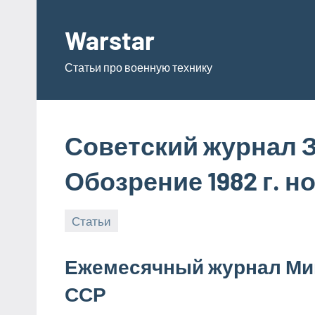
Перейти
к
Warstar
содержимому
Статьи про военную технику
Советский журнал 
Обозрение 1982 г. н
Статьи
16.06.2019
admin
Ежемесячный журнал Ми
ССР