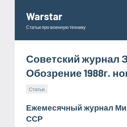
Перейти
к
Warstar
содержимому
Статьи про военную технику
Советский журнал 
Обозрение 1988г. но
Статьи
15.06.2019
admin
Ежемесячный журнал Ми
ССР