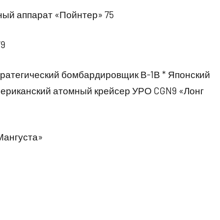
ный аппарат «Пойнтер» 75
9
атегический бомбардировщик В-1В * Японский
мериканский атомный крейсер УРО CGN9 «Лонг
«Мангуста»