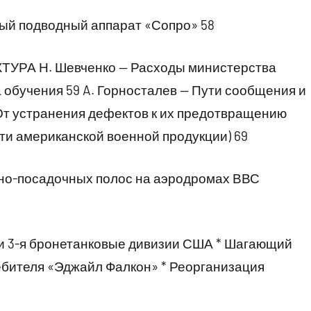
ый подводный аппарат «Сопро» 58
А Н. Шевченко — Расходы министерства
обучения 59 A. Горносталев — Пути сообщения и
 От устранения дефектов к их предотвращению
и американской военной продукции) 69
но-посадочных полос на аэродромах ВВС
3-я бронетанковые дивизии США * Шагающий
ебителя «Эджайл Фалкон» * Реорганизация