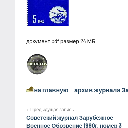
документ pdf размер 24 МБ
на главную архив журнала З
Навигация
Предыдущая запись
Советский журнал Зарубежное
по
Военное Обозрение 1990г. номер 3