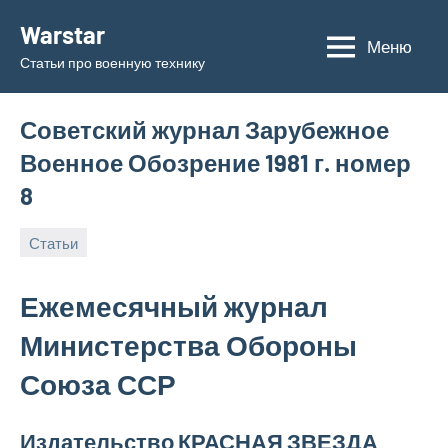
Перейти
Warstar
к
Меню
Статьи про военную технику
содержимому
Советский журнал Зарубежное
Военное Обозрение 1981 г. номер
8
Статьи
15.06.2019
admin
Ежемесячный журнал
Министерства Обороны
Союза ССР
Издательство КРАСНАЯ ЗВЕЗДА