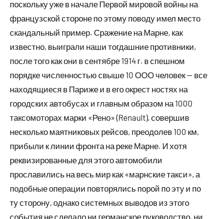
поскольку уже в начале Первой мировой войны на
французской стороне по этому поводу имел место
скандальный пример. Сражение на Марне, как
известно, выиграли наши тогдашние противники,
после того как они в сентябре 1914 г. в спешном
порядке численностью свыше 10 ООО человек — все
находящиеся в Париже и в его окрест ностях на
городских автобусах и главным образом на 1000
таксомоторах марки «Рено» (Renault), совершив
несколько маятниковых рейсов, преодолев 100 км,
прибыли к линии фронта на реке Марне. И хотя
реквизированные для этого автомобили
прославились на весь мир как «марнские такси», а
подобные операции повторялись порой по эту и по
ту сторону, однако системных выводов из этого
события не сделало ни германское руководство, ни