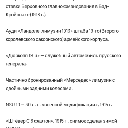
ставки Верховного главнокомандования в Бад-
Кройпнахе (1918 г.).
Ауди «Ландоле-лимузин 1913» штаба 19-го (Второго
королевского саксонского) армейского корпуса.
«Дюркопп 1913» — служебный автомобиль прусского
генерала.
Частично бронированный «Мерседес» лимузин с
двойными задними колесами.
NSU 10 — 30 л. с. «военной модификации», 1914 г.
«Штёвер С 6 фаэтон», 1915 г., снимок сделан зимой