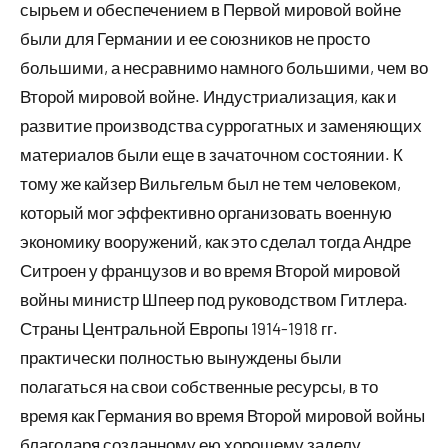
сырьем и обеспечением в Первой мировой войне
были для Германии и ее союзников не просто
большими, а несравнимо намного большими, чем во
Второй мировой войне. Индустриализация, как и
развитие производства суррогатных и заменяющих
материалов были еще в зачаточном состоянии. К
тому же кайзер Вильгельм был не тем человеком,
который мог эффективно организовать военную
экономику вооружений, как это сделал тогда Андре
Ситроен у французов и во время Второй мировой
войны министр Шпеер под руководством Гитлера.
Страны Центральной Европы 1914-1918 гг.
практически полностью вынуждены были
полагаться на свои собственные ресурсы, в то
время как Германия во время Второй мировой войны
благодаря созданному ею хорошему заделу