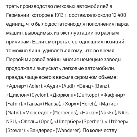
треть производство легковых автомобилей в
Германии, которое в 1913 г. составляло около 12 400
единиц, что было достаточно для пополнения парка
машин, выводимых из эксплуатации по разным
причинам. Если смотреть с сегодняшних позиций,
то можно лишь удивляться гому, что во время
Первой мировой войны многие немецкие заводы
продолжали выпускать легковые автомобили,
правда, чаще всего в весьма скромном обьёме:
«Адлер» (Adler), «Ауди» (Audi), «Бенц» (Benz),
«Циклон» (Cyclon), «Дюркопп» (Durkopp), «Фафнир»
(Fafnir), «Ганза» (Hansa), «Хорх» (Horch), «Матис»
(Matis), «Мерседес» (Mercedes), «Накке» (Nakke), NAG,
NSU, «Опель» (Opel), «Шпербер» (Sperber), «Штёвер»
(Stower), «Вандерер» (Wanderer). По количеству