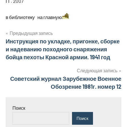
ГГ. 2007
в библиотеку на главную
Навигация
Предыдущая запись
Инструкция по укладке, пригонке, сборке
по
и надеванию походного снаряжения
записям
бойца пехоты Красной армии. 1941 год
Следующая запись
Советский журнал Зарубежное Военное
Обозрение 1981г. номер 12
Поиск
Поиск