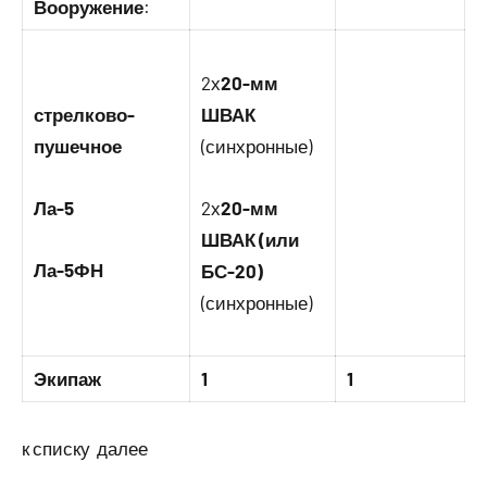
Вооружение
:
2х
20-мм
стрелково-
ШВАК
пушечное
(синхронные)
Ла-5
2х
20-мм
ШВАК (или
Ла-5ФН
БС-20)
(синхронные)
Экипаж
1
1
к списку далее