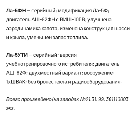
Ла-5ФН
— серийный; модификация Ла-5Ф;
двигатель АШ-82ФН с ВИШ-105В; улучшена
аэродинамика капота; изменена конструкция шасси
и крыла; уменьшен запас топлива.
Ла-5УТИ
— серийный; версия
учебнотренировочного истребителя; двигатель
АШ-82Ф; двухместный вариант; вооружение:
1хШВАК; без бронестекла и радиооборудования.
Всего произведено (на заводах №21,31, 99, 381) 10003
экз.