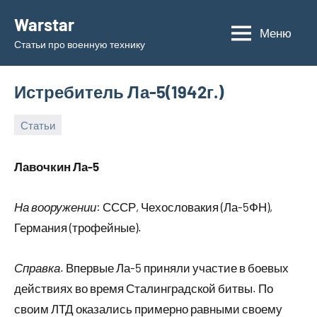
Перейти
Warstar
к
Меню
Статьи про военную технику
содержимому
Истребитель Ла-5(1942г.)
Статьи
30.06.2019
admin
Лавочкин Ла-5
На вооружении
: СССР, Чехословакия (Ла-5ФН),
Германия (трофейные).
Справка
. Впервые Ла-5 приняли участие в боевых
действиях во время Сталинградской битвы. По
своим ЛТД оказались примерно равными своему