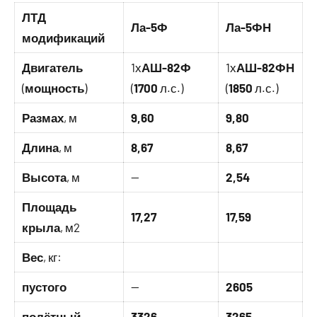
ЛТД
Ла-5Ф
Ла-5ФН
модификаций
Двигатель
1х
АШ-82Ф
1х
АШ-82ФН
(
мощность
)
(
1700
л.с.)
(
1850
л.с.)
Размах
, м
9,60
9,80
Длина
, м
8,67
8,67
Высота
, м
—
2,54
Площадь
17,27
17,59
крыла
, м2
Вес
, кг:
пустого
—
2605
полётный
3326
3265