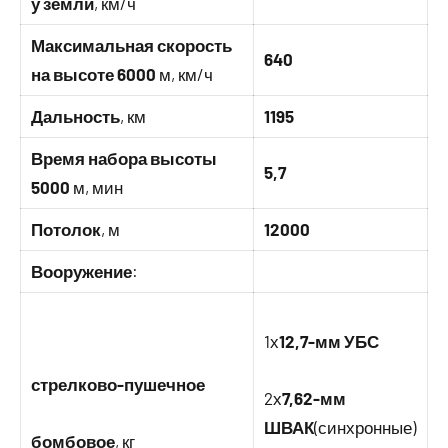
у земли
, км/ч
Максимальная скорость
640
на высоте 6000
м, км/ч
Дальность
, км
1195
Время набора высоты
5,7
5000
м, мин
Потолок
, м
12000
Вооружение
:
1х
12,7-мм УБС
стрелково-пушечное
2х
7,62-мм
ШВАК
(синхронные)
бомбовое
, кг