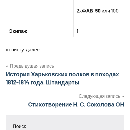
2х
ФАБ-50
или 100
Экипаж
1
к списку далее
Навигация
Предыдущая запись
История Харьковских полков в походах
по
1812-1814 года. Штандарты
записям
Следующая запись
Стихотворение Н. С. Соколова ОН
Поиск