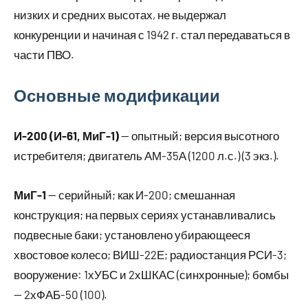
низких и средних высотах, не выдержал
конкуренции и начиная с 1942 г. стал передаваться в
части ПВО.
Основные модификации
И-200 (И-61, МиГ-1)
— опытный; версия высотного
истребителя; двигатель АМ-35А (1200 л.с.) (3 экз.).
МиГ-1
— серийный; как И-200; смешанная
конструкция; на первых сериях устанавливались
подвесные баки; установлено убирающееся
хвостовое колесо; ВИШ-22Е; радиостанция РСИ-3;
вооружение: 1хУБС и 2хШКАС (синхронные); бомбы
— 2хФАБ-50 (100).