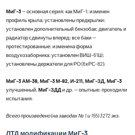
МиГ-3
— основная серия; как МиГ-1; изменен
профиль крыла; установлены предкрылки;
установлен дополнительный бензобак; двигатель и
радиатор сдвинуты вперед; все баки —
протестированные; изменена форма
воздухозаборника; установлен ВИШ-61Ш;
установлены держатели для РО (6хРС-82).
МиГ-3 АМ-38, МиГ-3 М-82, И-211, МиГ-ЗД, МиГ-3
улучшенный,
МиГ-ЗДД
и др. — опытные; проходили
испытания.
Всего произведено (на заводах № 1 и 155) 3272 экз.
ЛТД модификации МиГ-3