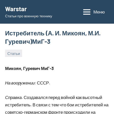
Перейти
Warstar
к
Меню
Статьи про военную технику
содержимому
Истребитель (А. И. Микоян, М.И.
Гуревич)МиГ-3
Статьи
26.06.2019
admin
Микоян, Гуревич МиГ-3
На вооружении
: СССР.
Справка
. Создавался перед войной как высотный
истребитель. В связи с тем что бои истребителей на
советско-германском фронте происходили на