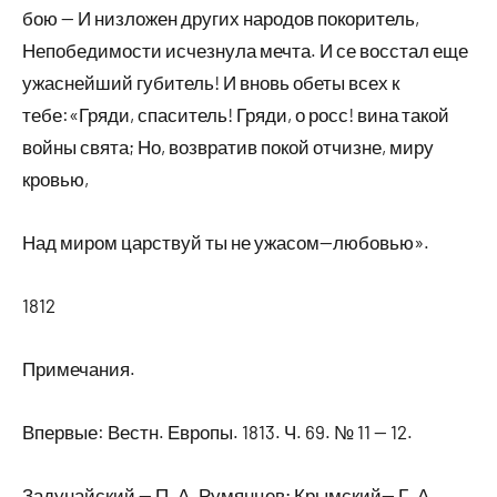
бою — И низложен других народов покоритель,
Непобедимости исчезнула мечта. И се восстал еще
ужаснейший губитель! И вновь обеты всех к
тебе:«Гряди, спаситель! Гряди, о росс! вина такой
войны свята; Но, возвратив покой отчизне, миру
кровью,
Над миром царствуй ты не ужасом—любовью».
1812
Примечания.
Впервые: Вестн. Европы. 1813. Ч. 69. № 11 — 12.
Задунайский — П. А. Румянцев; Крымский— Г. А.