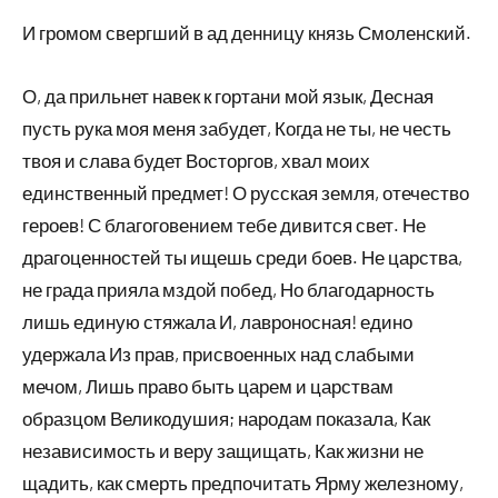
И громом свергший в ад денницу князь Смоленский.
О, да прильнет навек к гортани мой язык, Десная
пусть рука моя меня забудет, Когда не ты, не честь
твоя и слава будет Восторгов, хвал моих
единственный предмет! О русская земля, отечество
героев! С благоговением тебе дивится свет. Не
драгоценностей ты ищешь среди боев. Не царства,
не града прияла мздой побед, Но благодарность
лишь единую стяжала И, лавроносная! едино
удержала Из прав, присвоенных над слабыми
мечом, Лишь право быть царем и царствам
образцом Великодушия; народам показала, Как
независимость и веру защищать, Как жизни не
щадить, как смерть предпочитать Ярму железному,