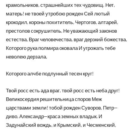
крамольников, страшнейших тех чудовищ. Нет,
матерь! не твоей утробою рожден Сей лютый
крокодил, короны похититель, Чертогов, алтарей,
престолов сокрушитель, Не уважающий законов
естества, Враг человечества, враг дерзкий божества,
Которого рука полмира оковала И угрожать тебе
неволею дерзала,
Которого алчбе подлунный тесен круг!
Твой росс есть ада враг, твой росс есть неба друг!
Великосердия решительница споров Меж
царствами земли! тобой рожден Суворов, Петр—
диво, Александр—краса земных владык, И
Задунайский вождь, и Крымский, и Чесменский,