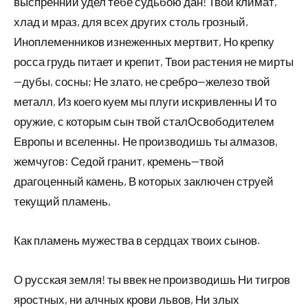
выспренний удел тебе судьбою дан! Твой климат,
хлад и мраз, для всех других столь грозный,
Иноплеменников изнеженных мертвит, Но крепку
росса грудь питает и крепит, Твои растения не мирты
—дубы, сосны; Не злато, не сребро—железо твой
металл, Из коего куем мы плуги искривленны И то
оружие, с которым сын твой сталОсвободителем
Европы и вселенны. Не производишь ты алмазов,
жемчугов: Седой гранит, кремень—твой
драгоценный камень, В которых заключен струей
текущий пламень,
Как пламень мужества в сердцах твоих сынов.
О русская земля! ты ввек не производишь Ни тигров
яростных, ни алчных крови львов, Ни злых