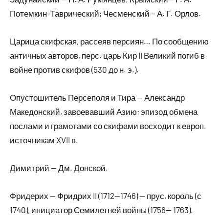
Потемкин-Таврический; Чесменский— А. Г. Орлов.
Царица скифская, рассеяв персиян… По сообщению
античных авторов, перс. царь Кир II Великий погиб в
войне против скифов (530 до н. э.).
Опустошитель Персеполя и Тира — Александр
Македонский, завоевавший Азию; эпизод обмена
послами и грамотами со скифами восходит к европ.
источникам XVII в.
Димитрий — Дм. Донской.
Фридерих — Фридрих II (1712—1746) — прус, король (с
1740), инициатор Семилетней войны (1756— 1763).