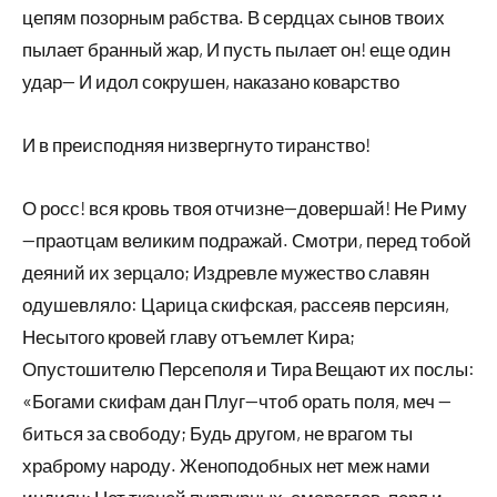
цепям позорным рабства. В сердцах сынов твоих
пылает бранный жар, И пусть пылает он! еще один
удар— И идол сокрушен, наказано коварство
И в преисподняя низвергнуто тиранство!
О росс! вся кровь твоя отчизне—довершай! Не Риму
—праотцам великим подражай. Смотри, перед тобой
деяний их зерцало; Издревле мужество славян
одушевляло: Царица скифская, рассеяв персиян,
Несытого кровей главу отъемлет Кира;
Опустошителю Персеполя и Тира Вещают их послы:
«Богами скифам дан Плуг—чтоб орать поля, меч —
биться за свободу; Будь другом, не врагом ты
храброму народу. Женоподобных нет меж нами