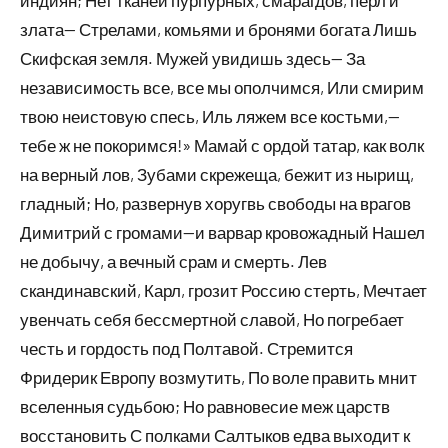
индиян; Нет тканей пурпурных, смарагдов, перл и
злата— Стрелами, комьями и бронями богата Лишь
Скифская земля. Мужей увидишь здесь— За
независимость все, все мы ополчимся, Или смирим
твою неистовую спесь, Иль ляжем все костьми,—
тебе ж не покоримся!» Мамай с ордой татар, как волк
на верный лов, Зубами скрежеща, бежит из нырищ,
гладный; Но, развернув хоругвь свободы на врагов
Димитрий с громами—и варвар кровожадный Нашел
не добычу, а вечный срам и смерть. Лев
скандинавский, Карл, грозит Россию стерть, Мечтает
увенчать себя бессмертной славой, Но погребает
честь и гордость под Полтавой. Стремится
Фридерик Европу возмутить, По воле править мнит
вселенныя судьбою; Но равновесие меж царств
восстановить С полками Салтыков едва выходит к