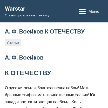
Перейти
Warstar
к
Меню
Статьи про военную технику
содержимому
А. Ф. Воейков К ОТЕЧЕСТВУ
Статьи
29.05.2019
admin
А. Ф. Воейков
К ОТЕЧЕСТВУ
О русская земля, благословенна небом! Мать
бранных скифов, мать воинственных славян! Юг,
запад и восток питающая хлебом,— Коль